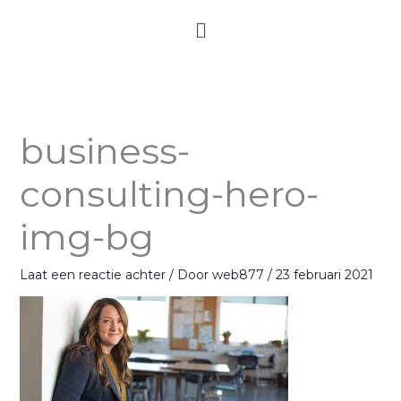
Ga
Menu
naar
de
inhoud
business-
consulting-hero-
img-bg
Laat een reactie achter
/ Door
web877
/
23 februari 2021