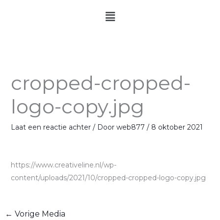
Ga
Menu
naar
de
inhoud
cropped-cropped-
logo-copy.jpg
Laat een reactie achter
/ Door
web877
/
8 oktober 2021
https://www.creativeline.nl/wp-
content/uploads/2021/10/cropped-cropped-logo-copy.jpg
←
Vorige Media