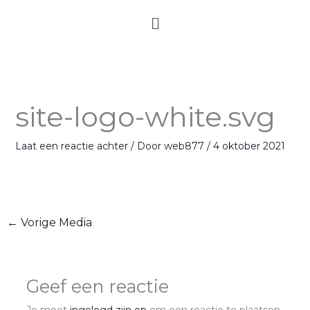
Ga
Menu
naar
de
inhoud
site-logo-white.svg
Laat een reactie achter
/ Door
web877
/
4 oktober 2021
←
Vorige Media
Geef een reactie